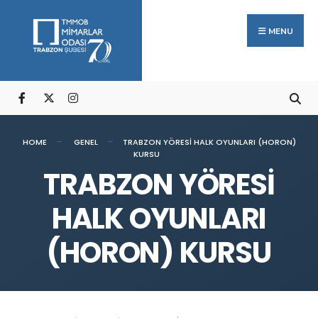
Arama:
Skip
to
MENU
content
HOME
GENEL
TRABZON YÖRESİ HALK OYUNLARI (HORON)
KURSU
TRABZON YÖRESİ
HALK OYUNLARI
(HORON) KURSU