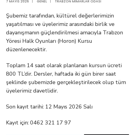
7 MAYIS 2026
|
GENEL
|
TRABZON MIMARLAR ODASI
Şubemiz tarafından, kültürel değerlerimizin
yaşatılması ve üyelerimiz arasındaki birlik ve
dayanışmanın güçlendirilmesi amacıyla
Trabzon
Yöresi Halk Oyunları (Horon) Kursu
düzenlenecektir.
Toplam
14 saat
olarak planlanan kursun ücreti
800 TL
’dir. Dersler,
haftada iki gün birer saat
şeklinde şubemizde gerçekleştirilecek olup tüm
üyelerimiz davetlidir.
Son kayıt tarihi:
12 Mayıs 2026 Salı
Kayıt için:
0462 321 17 97