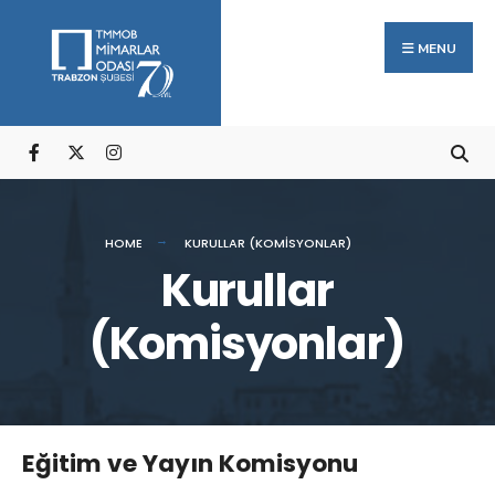
Arama:
Skip
to
MENU
content
HOME
KURULLAR (KOMISYONLAR)
Kurullar
(Komisyonlar)
Eğitim ve Yayın Komisyonu