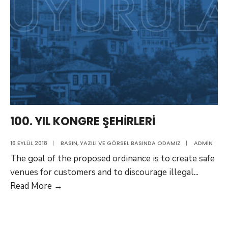
100. YIL KONGRE ŞEHİRLERİ
16 EYLÜL 2018
|
BASIN
,
YAZILI VE GÖRSEL BASINDA ODAMIZ
|
ADMIN
The goal of the proposed ordinance is to create safe
venues for customers and to discourage illegal
...
100.
Read More
→
YIL
KONGRE
ŞEHİRLERİ