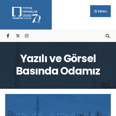
Arama:
Skip
to
MENU
content
Yazılı ve Görsel
Basında Odamız