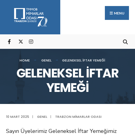
Arama:
Skip
to
MENU
content
HOME
GENEL
GELENEKSEL İFTAR YEMEĞİ
GELENEKSEL İFTAR
YEMEĞİ
10 MART 2025
|
GENEL
|
TRABZON MIMARLAR ODASI
Sayın Üyelerimiz Geleneksel İftar Yemeğimiz