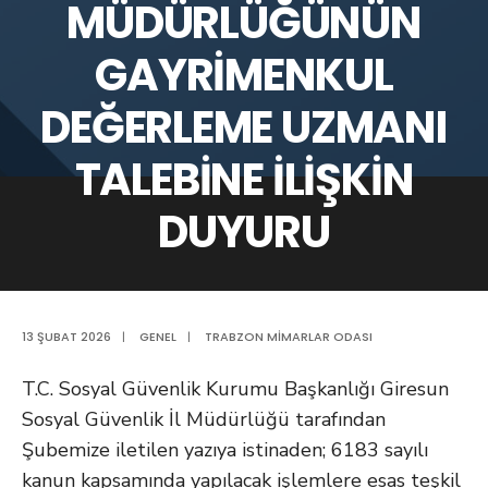
MÜDÜRLÜĞÜNÜN
GAYRİMENKUL
DEĞERLEME UZMANI
TALEBİNE İLİŞKİN
DUYURU
13 ŞUBAT 2026
|
GENEL
|
TRABZON MIMARLAR ODASI
T.C. Sosyal Güvenlik Kurumu Başkanlığı Giresun
Sosyal Güvenlik İl Müdürlüğü tarafından
Şubemize iletilen yazıya istinaden; 6183 sayılı
kanun kapsamında yapılacak işlemlere esas teşkil