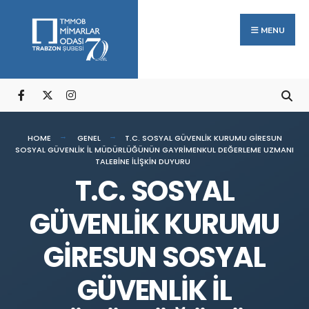
Arama:
Skip
to
MENU
content
HOME
GENEL
T.C. SOSYAL GÜVENLİK KURUMU GİRESUN
SOSYAL GÜVENLİK İL MÜDÜRLÜĞÜNÜN GAYRİMENKUL DEĞERLEME UZMANI
TALEBİNE İLİŞKİN DUYURU
T.C. SOSYAL
GÜVENLİK KURUMU
GİRESUN SOSYAL
GÜVENLİK İL