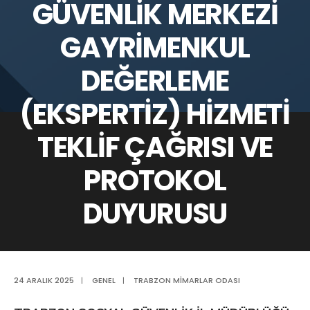
GÜVENLİK MERKEZİ
GAYRİMENKUL
DEĞERLEME
(EKSPERTİZ) HİZMETİ
TEKLİF ÇAĞRISI VE
PROTOKOL
DUYURUSU
24 ARALIK 2025
|
GENEL
|
TRABZON MIMARLAR ODASI