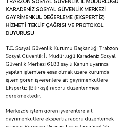
TRABZON SOSYAL GÜVENLİK İL MÜDÜRLÜĞÜ
KARADENİZ SOSYAL GÜVENLİK MERKEZİ
GAYRİMENKUL DEĞERLEME (EKSPERTİZ)
HİZMETİ TEKLİF ÇAĞRISI VE PROTOKOL
DUYURUSU
T.C. Sosyal Güvenlik Kurumu Başkanlığı Trabzon
Sosyal Güvenlik İl Müdürlüğü Karadeniz Sosyal
Güvenlik Merkezi 6183 sayılı Kanun uyarınca
yapılan işlemlere esas olmak üzere kurumda
işlem gören işverenlere ait gayrimenkullere
Ekspertiz (Bilirkişi) raporu düzenlenmesi
gerekmektedir.
Merkezde işlem gören işverenlere ait
gayrimenkullere ekspertiz raporu düzenlemek
isteyen; Sermaye Piyasası Lisanslama Sicil Ve