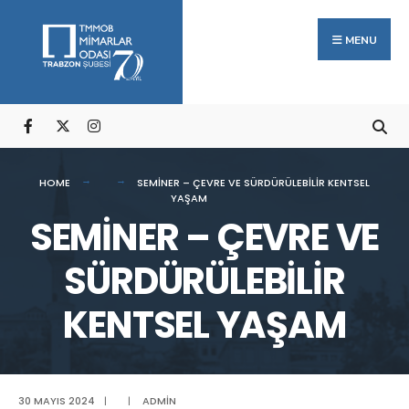
Arama:
Skip
to
MENU
content
HOME
SEMİNER – ÇEVRE VE SÜRDÜRÜLEBİLİR KENTSEL
YAŞAM
SEMİNER – ÇEVRE VE
SÜRDÜRÜLEBİLİR
KENTSEL YAŞAM
30 MAYIS 2024
|
|
ADMIN