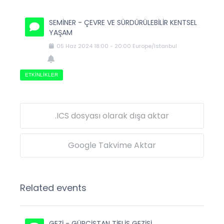
SEMİNER - ÇEVRE VE SÜRDÜRÜLEBİLİR KENTSEL
YAŞAM
05
Haz
2024
18:00
-
20:00
Europe/Istanbul
ETKINLIKLER
.ICS dosyası olarak dışa aktar
Google Takvime Aktar
Related events
GEZİ - GÜRCİSTAN TİFLİS GEZİSİ