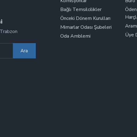
Komisyonlar
Büro 
Bağlı Temsilcilikler
Ödent
Harçl
Önceki Dönem Kurulları
i
Aramı
Mimarlar Odası Şubeleri
/Trabzon
Üye D
Oda Amblemi
Ara