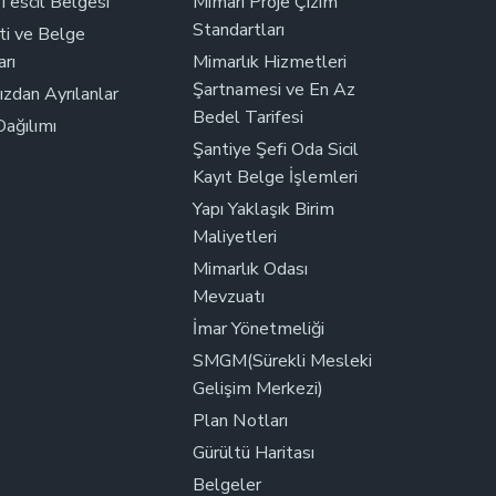
Tescil Belgesi
Mimari Proje Çizim
Standartları
i ve Belge
arı
Mimarlık Hizmetleri
Şartnamesi ve En Az
zdan Ayrılanlar
Bedel Tarifesi
ağılımı
Şantiye Şefi Oda Sicil
Kayıt Belge İşlemleri
Yapı Yaklaşık Birim
Maliyetleri
Mimarlık Odası
Mevzuatı
İmar Yönetmeliği
SMGM(Sürekli Mesleki
Gelişim Merkezi)
Plan Notları
Gürültü Haritası
Belgeler