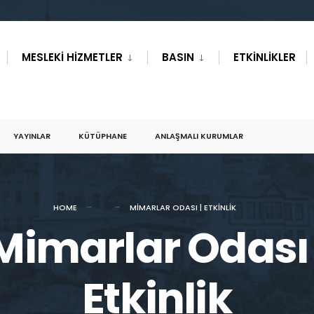
MESLEKI HIZMETLER
BASIN
ETKINLIKLER
YAYINLAR
KÜTÜPHANE
ANLAŞMALI KURUMLAR
HOME
MIMARLAR ODASI | ETKINLIK
Mimarlar Odası 
Etkinlik