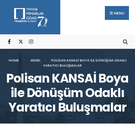
Arama:
Skip
to
MENU
content
HOME
GENEL
POLISAN KANSAİ BOYA ILE DÖNÜŞÜM ODAKLI
YARATICI BULUŞMALAR
Polisan KANSAİ Boya
ile Dönüşüm Odaklı
Yaratıcı Buluşmalar