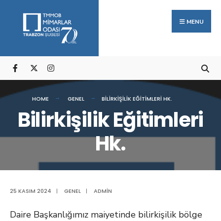
Arama:
Skip
to
MENU
content
HOME
GENEL
BILIRKIŞILIK EĞITIMLERI HK.
Bilirkişilik Eğitimleri
Hk.
25 KASIM 2024
|
GENEL
|
ADMIN
Daire Başkanlığımız maiyetinde bilirkişilik bölge